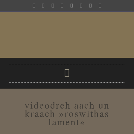
Zum
Inhalt
springen
Toggle
Navigation
der ich
videodreh aach un
meine bands
kraach »roswithas
lament«
discography