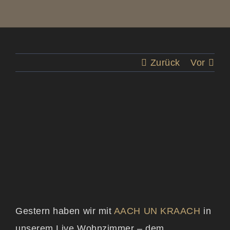
blog
kontakt
Zurück
Vor
Zeige
grösseres
Bild
Gestern haben wir mit
AACH UN KRAACH
in
unserem Live Wohnzimmer – dem