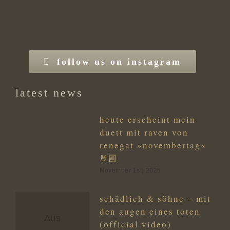
follow us on instagram
latest news
heute erscheint mein
duett mit raven von
renegat »novembertag«
🤘🏼
November 1st, 2025
schädlich & söhne – mit
den augen eines toten
Aus
(official video)