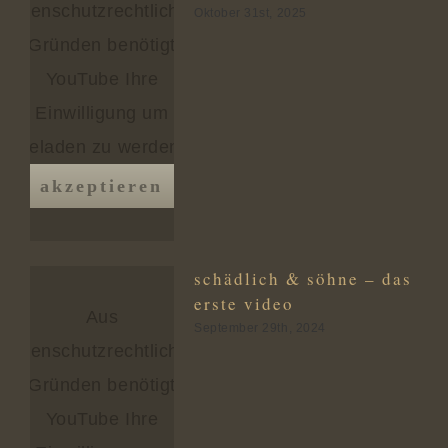
datenschutzrechtlichen
Oktober 31st, 2025
Gründen benötigt
YouTube Ihre
Einwilligung um
geladen zu werden.
akzeptieren
schädlich & söhne – das
erste video
Aus
September 29th, 2024
datenschutzrechtlichen
Gründen benötigt
YouTube Ihre