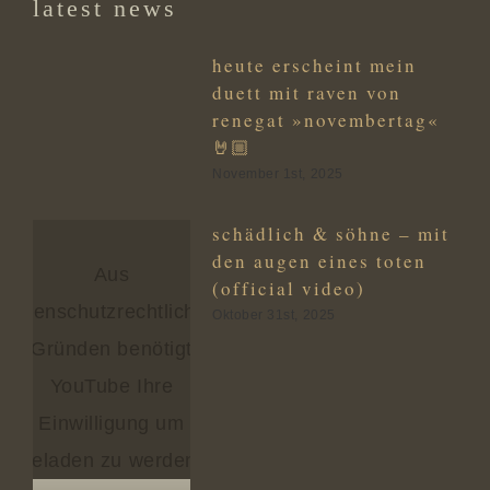
latest news
heute erscheint mein
duett mit raven von
renegat »novembertag«
🤘🏼
November 1st, 2025
schädlich & söhne – mit
den augen eines toten
Aus
(official video)
datenschutzrechtlichen
Oktober 31st, 2025
Gründen benötigt
YouTube Ihre
Einwilligung um
geladen zu werden.