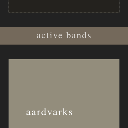
active bands
aardvarks