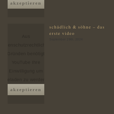
akzeptieren
schädlich & söhne – das
erste video
Aus
September 29th, 2024
datenschutzrechtlichen
Gründen benötigt
YouTube Ihre
Einwilligung um
geladen zu werden.
akzeptieren