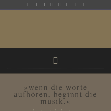
Zum
Inhalt
springen
Toggle
Navigation
der ich
»wenn die worte
meine bands
aufhören, beginnt die
musik.«
discography