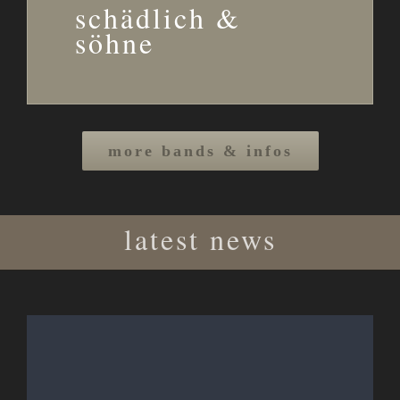
schädlich &
söhne
more bands & infos
latest news